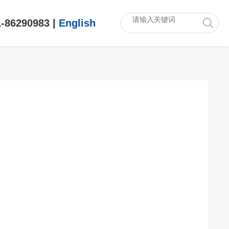
1-86290983
|
English