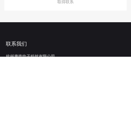
取得联系
联系我们
杭州康森电子科技有限公司
地址：浙江省杭州市临平区宏达路20号
电话：0571-86290983/0571-86290987（总机）
销售：
欧阳经理
手机：15355479043
座机：0571-86290983-810
邮箱：changzhang2@hzksdz.com
刘经理
手机：17794537462
座机：0571-86290983-832
邮箱：yingye3@hzksdz.com